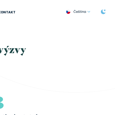
Čeština
KONTAKT
 výzvy
3