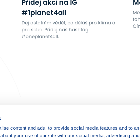
Přidej akci na IG
Mo
#1planet4all
Mot
toh
Dej ostatním vědět, co děláš pro klima a
Čím
pro sebe. Přidej náš hashtag
#oneplanet4all.
Člověk v tísni, o.p.s.,
Šafaříkova 635/24, 120 00 Praha 2
s
www.clovekvtisni.cz
ise content and ads, to provide social media features and to anal
about your use of our site with our social media, advertising and
klima.clovekvtisni.cz